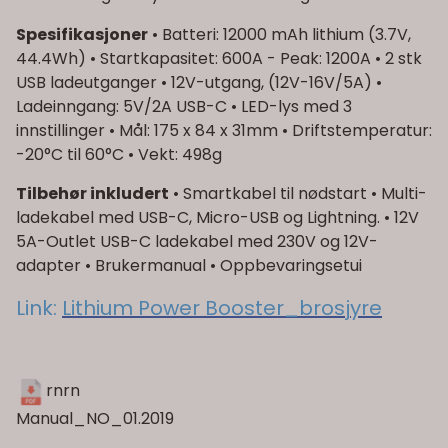
Spesifikasjoner
• Batteri: 12000 mAh lithium (3.7V,
44.4Wh) • Startkapasitet: 600A - Peak: 1200A • 2 stk
USB ladeutganger • 12V-utgang, (12V-16V/5A) •
Ladeinngang: 5V/2A USB-C • LED-lys med 3
innstillinger • Mål: 175 x 84 x 31mm • Driftstemperatur:
-20°C til 60°C • Vekt: 498g
Tilbehør inkludert
• Smartkabel til nødstart • Multi-
ladekabel med USB-C, Micro-USB og Lightning. • 12V
5A-Outlet USB-C ladekabel med 230V og 12V-
adapter • Brukermanual • Oppbevaringsetui
Link:
Lithium Power Booster_brosjyre
rnrn
Manual_NO_01.2019