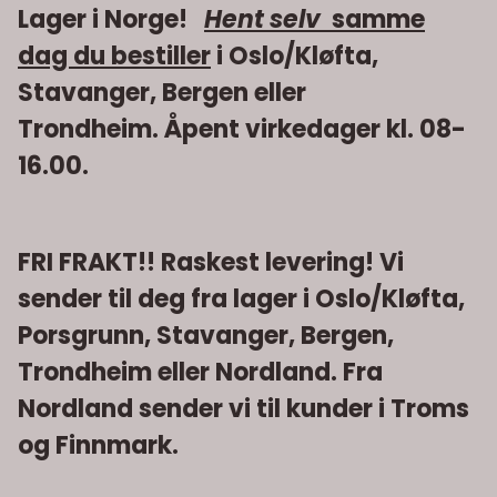
spillere GPS/kartplotte Alle enheter med oppladbart batteri
Lager i Norge!
Hent selv
samme
med USB tilkobling Kraftig LED lykt med 3-innstillinger.
Spesifikasjoner • Batteri: 12000 mAh lithium (3.7V, 44.4Wh) •
dag du bestiller
i Oslo/Kløfta,
Startkapasitet: 600A - Peak: 1200A • 2 stk USB ladeutganger •
12V-utgang, (12V-16V/5A) • Ladeinngang: 5V/2A USB-C • LED-
Stavanger, Bergen eller
lys med 3 innstillinger • Mål: 175 x 84 x 31mm •
Driftstemperatur: -20°C til 60°C • Vekt: 498g Tilbehør
Trondheim. Åpent virkedager kl. 08-
inkludert • Smartkabel til nødstart • Multi-ladekabel med
USB-C, Micro-USB og Lightning. • 12V 5A-Outlet USB-C
16.00.
ladekabel med 230V og 12V-adapter • Brukermanual •
Oppbevaringsetui Link: Lithium Power Booster_brosjyre rnrn
Manual_NO_01.2019
FRI FRAKT!! Raskest levering! Vi
sender til deg fra lager i Oslo/Kløfta,
Porsgrunn, Stavanger, Bergen,
Trondheim eller Nordland. Fra
Nordland sender vi til kunder i Troms
og Finnmark.