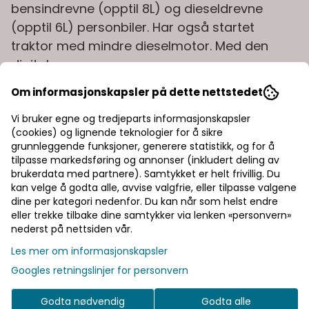
bensindrevne (opptil 8L) og dieseldrevne
(opptil 6L) personbiler. Har også startet
traktor med mindre dieselmotor. Med den
digitale
skjermen har du oversikt over batterinivået.
Om informasjonskapsler på dette nettstedet
Bruk den også som powerbank, lommelykt
eller for å drive en 12V-forbruker.
Vi bruker egne og tredjeparts informasjonskapsler
(cookies) og lignende teknologier for å sikre
Den kompakte størrelsen skjuler en kraftpakke med
grunnleggende funksjoner, generere statistikk, og for å
.
Startkapasitet: 600A - Peak: 1200A
tilpasse markedsføring og annonser (inkludert deling av
brukerdata med partnere). Samtykket er helt frivillig. Du
Glimrende julegave. bursdagave «ekstra»
kan velge å godta alle, avvise valgfrie, eller tilpasse valgene
dine per kategori nedenfor. Du kan når som helst endre
strømkilde både sommer og vinter!
Super
eller trekke tilbake dine samtykker via lenken «personvern»
kompakt, kun 496 gram.
nederst på nettsiden vår.
EXIDE LITHIUM POWER BOOSTER
inneholder det
Les mer om informasjonskapsler
aller siste innen Lithium startboost
teknologi. Denne
Googles retningslinjer for personvern
kraftpakken klarer mange gjentatte hjelpe - starter
på en oppladning og over 1000
Godta nødvendig
Godta alle