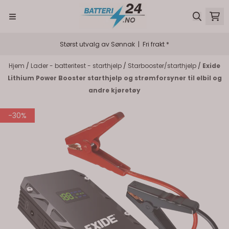
Hopp til innhold
Størst utvalg av Sønnak | Fri frakt *
Hjem
/
Lader - batteritest - starthjelp
/
Starbooster/starthjelp
/
Exide
Lithium Power Booster starthjelp og strømforsyner til elbil og
andre kjøretøy
-30%