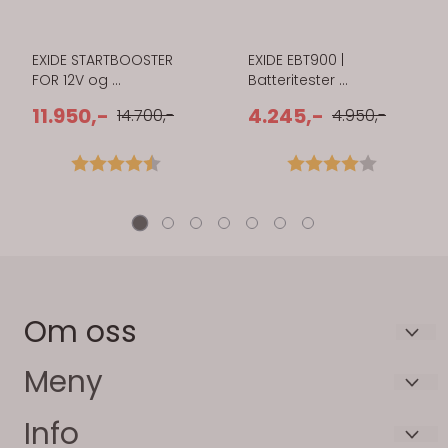
EXIDE STARTBOOSTER
EXIDE EBT900 |
FOR 12V og ...
Batteritester ...
11.950,-
4.245,-
14.700,-
4.950,-
5 mulige
Karakter:
4.8 av 5 mulige
Karakter:
4.0 av 5 
Om oss
Batterispesialisten AS
Meny
Moen 21
Kjøp- og Returvilkår
Info
3946 Porsgrunn