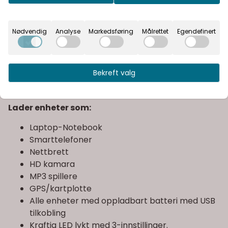
syklinger/utladninger! E
nkel i bruk samt gnist og
kortslutnings sikker.
Nødvendig
Analyse
Markedsføring
Målrettet
Egendefinert
Leveres i praktisk liten oppbevaringsenhet som er
lett å ha i bilen, båten eller på tur. Inneholder:
booster, klyper til startbatteri. 12V ladekontakt for
Bekreft valg
lading av booster i bilen/båten. 230V lader,
overganger til enheter som nevnt under.
Lader enheter som:
Laptop-Notebook
Smarttelefoner
Nettbrett
HD kamara
MP3 spillere
GPS/kartplotte
Alle enheter med oppladbart batteri med USB
tilkobling
Kraftig LED lykt med 3-innstillinger.