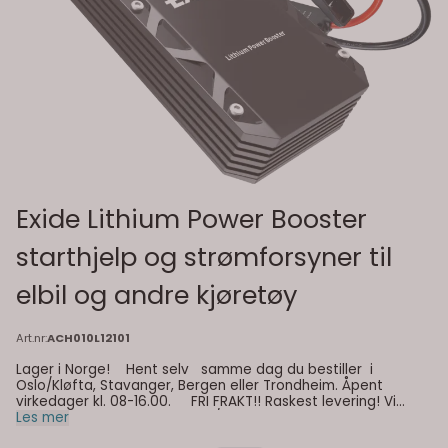
Exide Lithium Power Booster
starthjelp og strømforsyner til
elbil og andre kjøretøy
Art.nr:
ACH010L12101
Lager i Norge! Hent selv samme dag du bestiller i
Oslo/Kløfta, Stavanger, Bergen eller Trondheim. Åpent
virkedager kl. 08-16.00. FRI FRAKT!! Raskest levering! Vi
sender til deg fra lager i Oslo/Kløfta, Porsgrunn, Stavanger,
Les mer
Bergen, Trondheim eller Nordland. Fra Nordland sender vi til