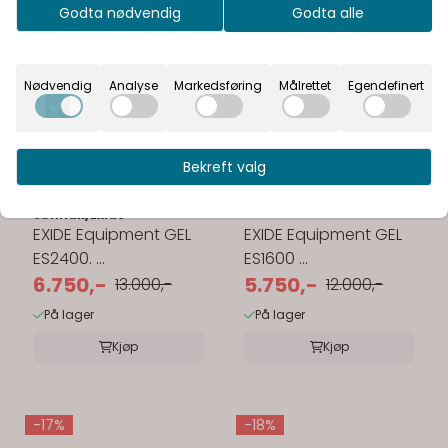
Godta nødvendig
Godta alle
Nødvendig
Analyse
Markedsføring
Målrettet
Egendefinert
Bekreft valg
Karakter:
5.0 av 5 mulige
Karakter:
5.0 av 5 
Sønnak/Exide
EXIDE Equipment GEL
EXIDE Equipment GEL
ES2400. ...
ES1600 ...
6.750,-
5.750,-
13.000,-
12.000,-
På lager
På lager
Kjøp
Kjøp
-17%
-18%