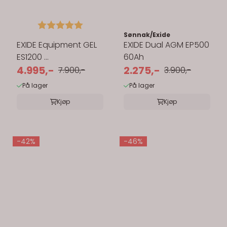
Karakter:
5.0 av 5 mulige
Sønnak/Exide
EXIDE Equipment GEL
EXIDE Dual AGM EP500
ES1200 ...
60Ah
4.995,-
2.275,-
7.900,-
3.900,-
På lager
På lager
Kjøp
Kjøp
-42%
-46%