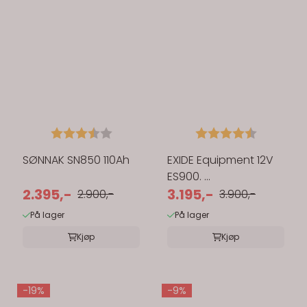
Karakter:
3.7 av 5 mulige
Karakter:
4.5 av 5 
SØNNAK SN850 110Ah
EXIDE Equipment 12V
ES900. ...
2.395,-
3.195,-
2.900,-
3.900,-
På lager
På lager
Kjøp
Kjøp
-19%
-9%