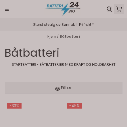
Hopp til innhold
Størst utvalg av Sønnak | Fri frakt *
Hjem
/
Båtbatteri
Båtbatteri
STARTBATTERI - BÅTBATTERIER MED KRAFT OG HOLDBARHET
Filter
-33%
-45%