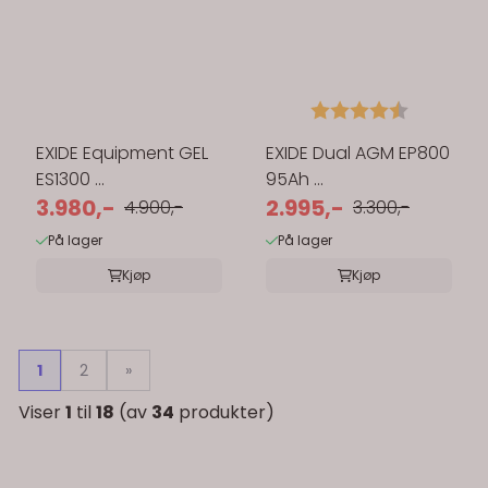
Karakter:
4.6 av 5 
EXIDE Equipment GEL
EXIDE Dual AGM EP800
ES1300 ...
95Ah ...
3.980,-
2.995,-
4.900,-
3.300,-
På lager
På lager
Kjøp
Kjøp
1
2
»
Viser
1
til
18
(av
34
produkter)