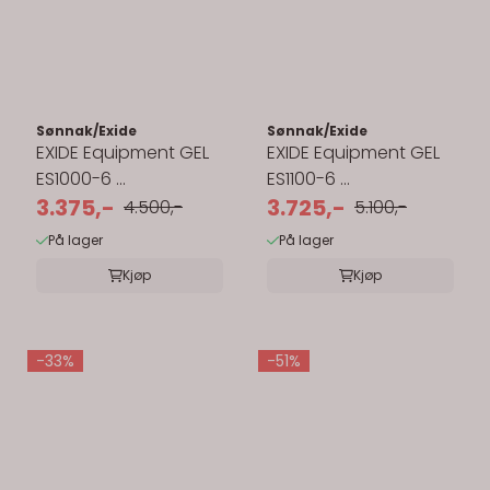
Sønnak/Exide
Sønnak/Exide
EXIDE Equipment GEL
EXIDE Equipment GEL
ES1000-6 ...
ES1100-6 ...
3.375,-
3.725,-
4.500,-
5.100,-
På lager
På lager
Kjøp
Kjøp
-33%
-51%