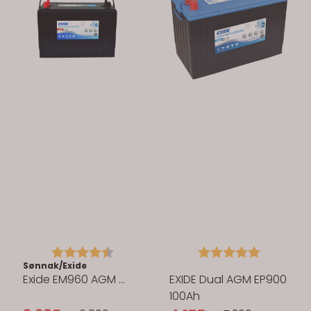
Karakter:
4.5 av 5 mulige
Karakter:
5.0 av 5 
Sønnak/Exide
Exide EM960 AGM ...
EXIDE Dual AGM EP900
100Ah