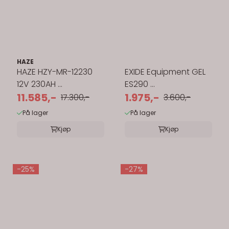
HAZE
HAZE HZY-MR-12230
EXIDE Equipment GEL
12V 230AH ...
ES290 ...
11.585,-
1.975,-
17.300,-
3.600,-
På lager
På lager
Kjøp
Kjøp
-25%
-27%