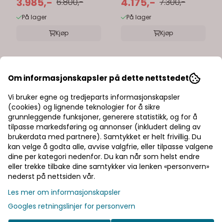
3.985,-
4.175,-
6.800,-
7.300,-
På lager
På lager
Kjøp
Kjøp
-48%
-52%
Om informasjonskapsler på dette nettstedet
Vi bruker egne og tredjeparts informasjonskapsler
(cookies) og lignende teknologier for å sikre
grunnleggende funksjoner, generere statistikk, og for å
tilpasse markedsføring og annonser (inkludert deling av
brukerdata med partnere). Samtykket er helt frivillig. Du
kan velge å godta alle, avvise valgfrie, eller tilpasse valgene
dine per kategori nedenfor. Du kan når som helst endre
eller trekke tilbake dine samtykker via lenken «personvern»
nederst på nettsiden vår.
Les mer om informasjonskapsler
Googles retningslinjer for personvern