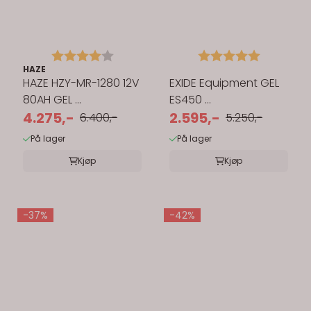
Karakter:
4.0 av 5 mulige
Karakter:
5.0 av 5 
HAZE
HAZE HZY-MR-1280 12V
EXIDE Equipment GEL
80AH GEL ...
ES450 ...
4.275,-
2.595,-
6.400,-
5.250,-
På lager
På lager
Kjøp
Kjøp
-37%
-42%