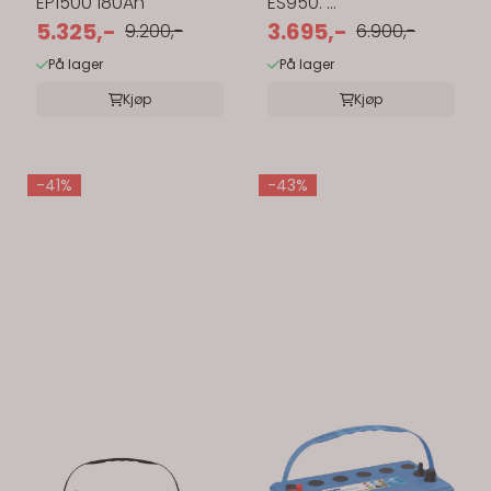
EP1500 180Ah
ES950. ...
5.325,-
3.695,-
9.200,-
6.900,-
På lager
På lager
Kjøp
Kjøp
-41%
-43%