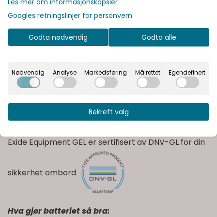
Les mer om informasjonskapsler
og den effektive ladeprosedyren sikrer pålitelig
ytelse og en svært lang levetid.
Googles retningslinjer for personvern
EQUIPMENT GEL-serien, som har en Wh*-ytelse på
Godta nødvendig
Godta alle
290–2.400 Wh, dekker strømforbruket til båtens
eller campingbilens utstyr, fra småelektronikk til
nødstrømsutstyr.
Nødvendig
Analyse
Markedsføring
Målrettet
Egendefinert
Bekreft valg
Exide Equipment GEL er sertifisert av DNV-GL for din
sikkerhet ombord
Hva gjør batteriet så bra: