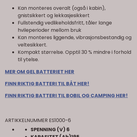
Kan monteres overalt (også i kabin),
gnistsikkert og lekkasjesikkert
Fullstendig vedlikeholdsfritt, tåler lange
hvileperioder mellom bruk
Kan monteres liggende, vibrasjonsbestandig og
veltesikkert.
Kompakt størrelse. Opptil 30 % mindre i forhold
til ytelse.
MER OM GEL BATTERIET HER
FINN RIKTIG BATTERI TIL BÅT HER!
FINN RIKTIG BATTERI TIL BOBIL OG CAMPING HER!
ARTIKKELNUMMER ES1000-6
SPENNING (V) 6
KAPASITET (Ah)195