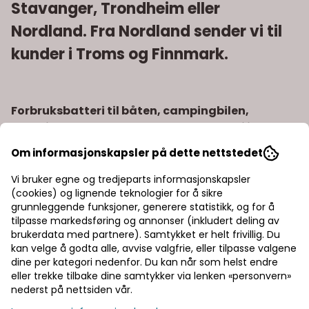
Stavanger, Trondheim eller
Nordland. Fra Nordland sender vi til
kunder i Troms og Finnmark.
Forbruksbatteri til båten, campingbilen,
campingvogna, hytta utmerket batteri i
kombinasjon med solcellepanel. Mye brukt også
Om informasjonskapsler på dette nettstedet
til elektrisk påhengsmotor. Vedlikeholdsfritt,
tåler vibrasjoner.
Vi bruker egne og tredjeparts informasjonskapsler
(cookies) og lignende teknologier for å sikre
Exides EQUIPMENT GEL-batteriserie er konstruert for
grunnleggende funksjoner, generere statistikk, og for å
båter, hytter, campingvogner med batteribanker
tilpasse markedsføring og annonser (inkludert deling av
brukerdata med partnere). Samtykket er helt frivillig. Du
for navigasjons-, nød-, sikkerhets- og komfortutstyr.
kan velge å godta alle, avvise valgfrie, eller tilpasse valgene
Batteriene blir delvis eller fullstendig utladet ved
dine per kategori nedenfor. Du kan når som helst endre
bruk.
eller trekke tilbake dine samtykker via lenken «personvern»
nederst på nettsiden vår.
EQUIPMENT GEL-batterienes spesielle konstruksjon