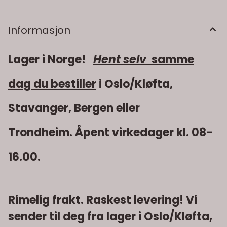
ES1000-6 SPENNING (V) 6 KAPASITET (Ah)195
KALDSTARTSTRØM A (EN)900 ENERGIUTTAK* (Wh)1000
*anbefalt maks. Energiuttak Wh/sykel LENGDE (mm)244
BREDDE (mm)190 HØYDE (mm)275 BOKSTYPEGC2 VEKT
Informasjon
(kg)29 ANMERKNINGER: Gele
Lager i Norge!
Hent selv
samme
dag du bestiller
i Oslo/Kløfta,
Stavanger, Bergen eller
Trondheim. Åpent virkedager kl. 08-
16.00.
Rimelig frakt. Raskest levering! Vi
sender til deg fra lager i Oslo/Kløfta,