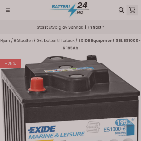
Hopp til innhold
Størst utvalg av Sønnak | Fri frakt *
Hjem
/
Båtbatteri
/
GEL batteri til forbruk
/
EXIDE Equipment GEL ES1000-
6 195Ah
-25%