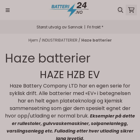
Hopp til innhold
Størst utvalg av Sønnak | Fri frakt *
Hjem
/
INDUSTRIBATTERIER
/
Haze batterier
Haze batterier
HAZE HZB EV
Haze Battery Company LTD har en egen serie for
syklisk drift. Alle batterier med «EV» i betegnelsen
har en helt egen plateteknologi og kjemisk
sammensetning som gjør dem spesielt egnet der
hvor opp/utlading er normal bruk.
Eksempler på dette
er rullestoler, gulvvaskemaskiner, solpanelanlegg,
varslingsanlegg etc. Fullading etter hver utlading sikrer
lang levetid.