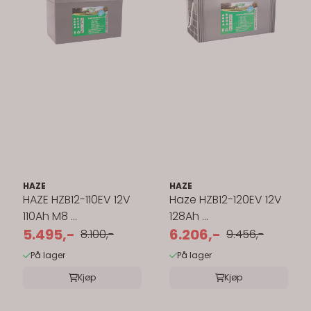
HAZE
HAZE
HAZE HZB12-110EV 12V
Haze HZB12-120EV 12V
110Ah M8 ...
128Ah ...
5.495,-
6.206,-
8.100,-
9.456,-
På lager
På lager
Kjøp
Kjøp