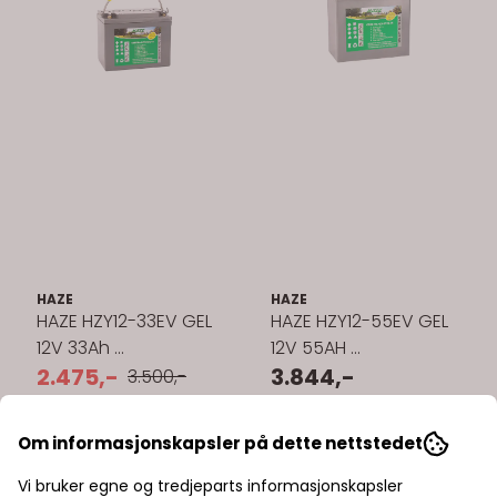
HAZE
HAZE
HAZE HZY12-33EV GEL
HAZE HZY12-55EV GEL
12V 33Ah ...
12V 55AH ...
2.475,-
3.844,-
3.500,-
På lager
På lager
Om informasjonskapsler på dette nettstedet
Kjøp
Kjøp
Vi bruker egne og tredjeparts informasjonskapsler