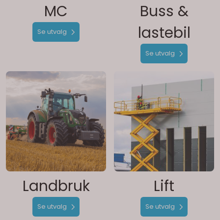
MC
Buss &
lastebil
Se utvalg
Se utvalg
Landbruk
Lift
Se utvalg
Se utvalg