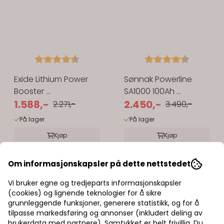
5 mulige
Karakter:
4.6 av 5 mulige
Karakter:
4.8 av 5
Exide Lithium Power
Sønnak Powerline
Booster ...
SA1000 100Ah ...
1.588,-
2.450,-
2.271,-
3.490,-
På lager
På lager
Kjøp
Kjøp
Om informasjonskapsler på dette nettstedet
Vi bruker egne og tredjeparts informasjonskapsler
(cookies) og lignende teknologier for å sikre
grunnleggende funksjoner, generere statistikk, og for å
tilpasse markedsføring og annonser (inkludert deling av
Forfatter:
Freddy Johnsen
brukerdata med partnere). Samtykket er helt frivillig. Du