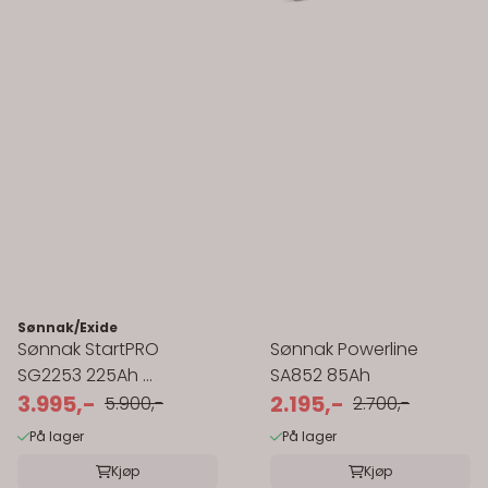
Sønnak/Exide
Sønnak StartPRO
Sønnak Powerline
SG2253 225Ah ...
SA852 85Ah
3.995,-
2.195,-
5.900,-
2.700,-
På lager
På lager
Kjøp
Kjøp