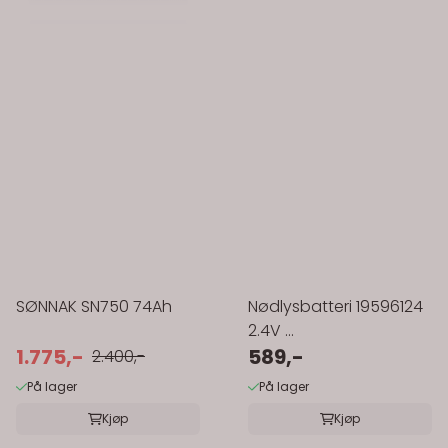
SØNNAK SN750 74Ah
Nødlysbatteri 19596124
2.4V ...
1.775,-
589,-
2.400,-
På lager
På lager
Kjøp
Kjøp