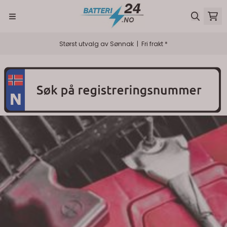
Hopp til innhold
Størst utvalg av Sønnak | Fri frakt *