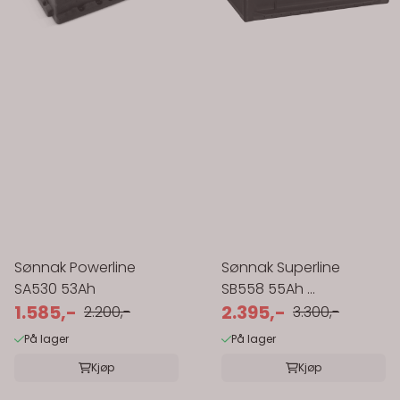
Sønnak Powerline
Sønnak Superline
SA530 53Ah
SB558 55Ah ...
1.585,-
2.395,-
2.200,-
3.300,-
På lager
På lager
Kjøp
Kjøp