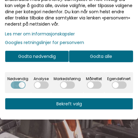
4.3
Dato:
06.07.2026
kan velge å godta alle, avvise valgfrie, eller tilpasse valgene
/5
Tekst:
Super!
BASERT PÅ 61 STEMMER
dine per kategori nedenfor. Du kan når som helst endre
eller trekke tilbake dine samtykker via lenken «personvern»
Bytt
Bytt
Bytt
Bytt
nederst på nettsiden vår.
til
til
til
til
#
#
#
#
testimonial
testimonial
testimonia
testimo
Les mer om informasjonskapsler
Googles retningslinjer for personvern
Godta nødvendig
Godta alle
Nødvendig
Analyse
Markedsføring
Målrettet
Egendefinert
Bekreft valg