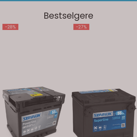
Bestselgere
-28%
-27%