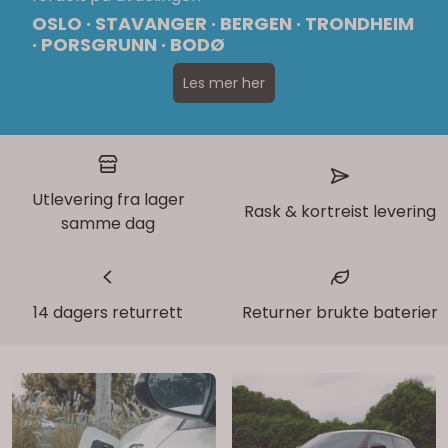
OSLO · STAVANGER · BERGEN · TRONDHEIM
· PORSGRUNN · BODØ
Les mer her
Utlevering fra lager
Rask & kortreist levering
samme dag
14 dagers returrett
Returner brukte baterier