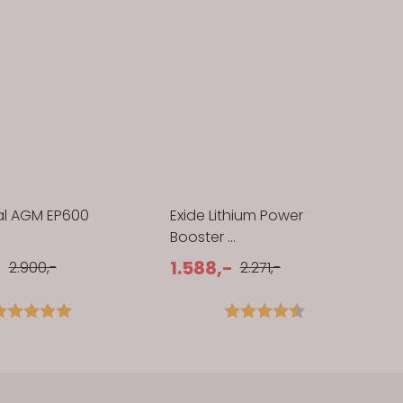
al AGM EP600
Exide Lithium Power
Booster ...
-
1.588,-
2.900,-
2.271,-
arakter:
5.0 av 5 mulige
Karakter:
4.6 av 5 muli