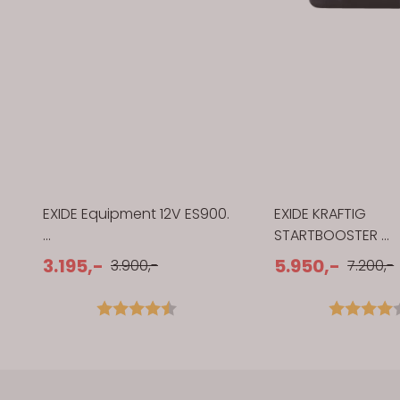
EXIDE Equipment 12V ES900.
EXIDE KRAFTIG
...
STARTBOOSTER ...
3.195,-
5.950,-
3.900,-
7.200,-
5 mulige
Karakter:
4.5 av 5 mulige
Karakter: