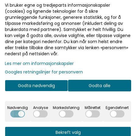
Vi bruker egne og tredjeparts informasjonskapsler
(cookies) og lignende teknologier for å sikre
grunnleggende funksjoner, generere statistikk, og for å
tilpasse markedsføring og annonser (inkludert deling av
ER
brukerdata med partnere). Samtykket er helt frivillig. Du
kan velge å godta alle, avvise valgfrie, eller tilpasse valgene
dine per kategori nedenfor. Du kan når som helst endre
eller trekke tilbake dine samtykker via lenken «personvern»
nederst på nettsiden vår.
Les mer om informasjonskapsler
Googles retningslinjer for personvern
Godta nødvendig
Godta alle
Nødvendig
Analyse
Markedsføring
Målrettet
Egendefinert
Bekreft valg