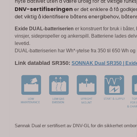
nyte båtlivet uten å være urolig for at viktige fun
DNV-sertifiseringen
er det enklere å få godkjen
det viktig å identifisere båtens energibehov, båte
Exide DUAL-batteriserien
er konstruert for bruk i båter
vinsjer, sidepropeller og ankerspill. Batteriene lades de
levetid.
DUAL-batteriserien har Wh*-ytelse fra 350 til 650 Wh og 
Link datablad SR350:
SONNAK Dual SR350 | Exid
Sønnak Dual er sertifisert av DNV-GL for din sikkerhet ombor