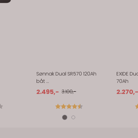
Sønnak Dual SR570 120Ah
EXIDE Du
båt ...
70Ah
2.495,-
2.270,
3.100,-
4.0 av 5 mulige
Karakter:
4.8 av 5 mulige
K