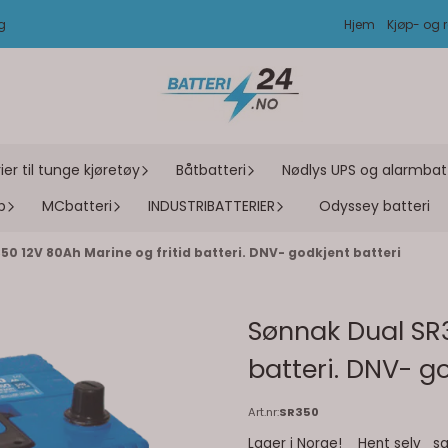
ag
Hjem
Kjøp- og r
ier til tunge kjøretøy
Båtbatteri
Nødlys UPS og alarmbatt
p
MCbatteri
INDUSTRIBATTERIER
Odyssey batteri
0 12V 80Ah Marine og fritid batteri. DNV- godkjent batteri
Sønnak Dual SR3
batteri. DNV- go
Art.nr:
SR350
Lager i Norge! Hent selv sam