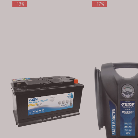
-18%
-17%