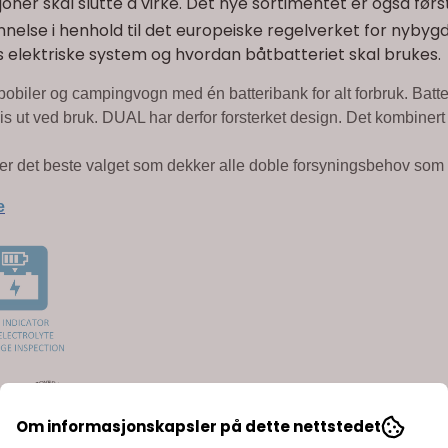
ksjoner skal slutte å virke. Det nye sortimentet er også f
nelse i henhold til det europeiske regelverket for nybygde 
ns elektriske system og hvordan båtbatteriet skal brukes.
, bobiler og campingvogn med én batteribank for alt forbruk. Batte
lvis ut ved bruk. DUAL har derfor forsterket design. Det kombiner
er det beste valget som dekker alle doble forsyningsbehov som s
e
d.
Om informasjonskapsler på dette nettstedet