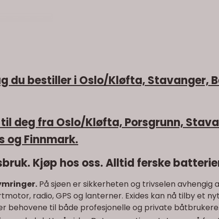
u bestiller i Oslo/Kløfta, Stavanger, B
til deg fra Oslo/Kløfta, Porsgrunn, Stav
ms og Finnmark.
bruk. Kjøp hos oss. Alltid ferske batterie
kymringer.
På sjøen er sikkerheten og trivselen avhengig av
tmotor, radio, GPS og lanterner. Exides kan nå tilby et ny
er behovene til både profesjonelle og private båtbrukere