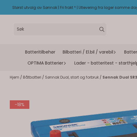
Hopp til innhold
Størst utvalg av Sønnak | Fri frakt * | Utlevering fra lager samme d
Batteritilbehør
Bilbatteri / El.bil / varebil
Batter
OPTIMA Batterier
Lader - batteritest - starthjel
Hjem
/
Båtbatteri
/
Sønnak Dual, start og forbruk
/
Sønnak Dual SR35
-18%