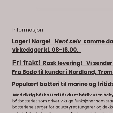
Informasjon
Lager i Norge!
Hent selv
samme dag d
virkedager kl. 08-16.00.
Fri frakt!
Rask levering! Vi sender 
Fra Bodø til kunder i Nordland, Tro
Populært batteri til marine og fritids
Med riktig båtbatteri får du et båtliv uten be
båtbatteriet som driver viktige funksjoner som star
batteriene sørger for at utstyret fungerer og dekk