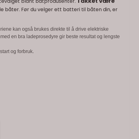
Takket være
ørstevalget blant båtprodusenter.
båter. Før du velger ett batteri til båten din, er
riene kan også brukes direkte til å drive elektriske
t med en bra ladeprosedyre gir beste resultat og lengste
tart og forbruk.