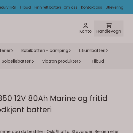
eturvilkår
Tilbud
Finn rett batteri
Om oss
Kontakt oss
Utlevering
Konto
Handlevogn
erier
Bobilbatteri - camping
Litiumbatteri
Solcellebatteri
Victron produkter
Tilbud
50 12V 80Ah Marine og fritid
dkjent batteri
me dag du bestiller i Oslo/Kløfta, Stavanger, Bergen eller