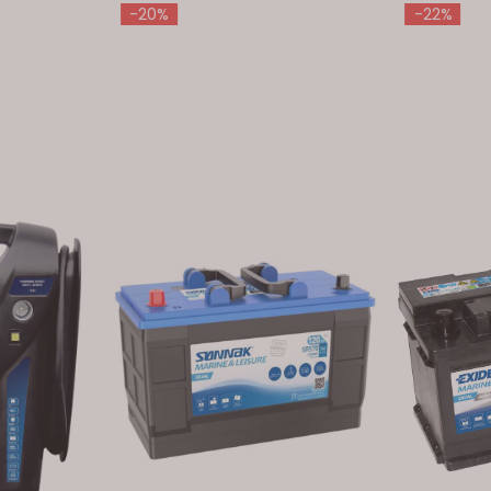
-20%
-22%