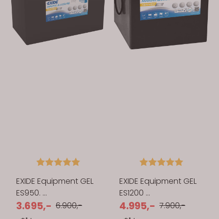
Karakter:
5.0 av 5 mulige
Karakter:
5.0 av 5 
EXIDE Equipment GEL
EXIDE Equipment GEL
ES950. ...
ES1200 ...
3.695,-
4.995,-
6.900,-
7.900,-