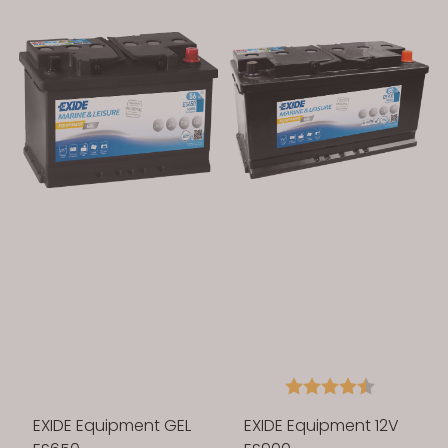
Karakter:
4.5 av 5 
EXIDE Equipment GEL
EXIDE Equipment 12V