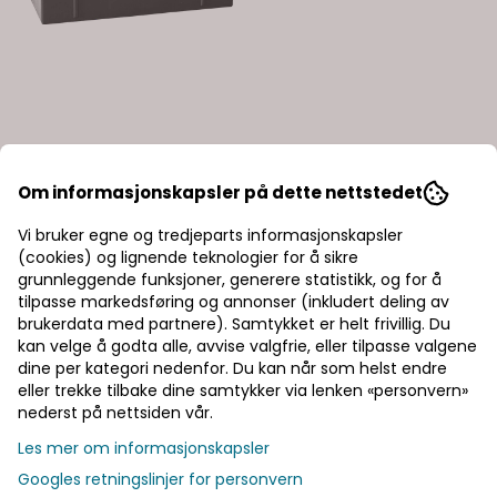
Om informasjonskapsler på dette nettstedet
Vi bruker egne og tredjeparts informasjonskapsler
(cookies) og lignende teknologier for å sikre
Karakter:
4.0 av 5 
grunnleggende funksjoner, generere statistikk, og for å
tilpasse markedsføring og annonser (inkludert deling av
EXIDE Equipment GEL
EXIDE Equipment GEL
brukerdata med partnere). Samtykket er helt frivillig. Du
ES1300 ...
ES1350 ...
kan velge å godta alle, avvise valgfrie, eller tilpasse valgene
3.980,-
4.750,-
4.900,-
9.125,-
dine per kategori nedenfor. Du kan når som helst endre
eller trekke tilbake dine samtykker via lenken «personvern»
På lager
På lager
nederst på nettsiden vår.
Kjøp
Kjøp
Les mer om informasjonskapsler
Googles retningslinjer for personvern