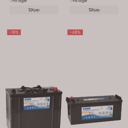
På lager
På lager
Kjøp
Kjøp
-19%
-48%