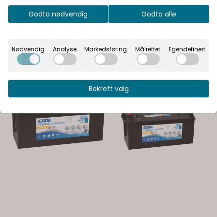
-52%
-48%
Godta nødvendig
Godta alle
Nødvendig
Analyse
Markedsføring
Målrettet
Egendefinert
Bekreft valg