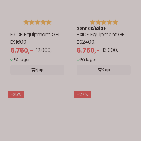
Karakter:
5.0 av 5 mulige
Karakter:
5.0 av 5 
Sønnak/Exide
EXIDE Equipment GEL
EXIDE Equipment GEL
ES1600 ...
ES2400. ...
5.750,-
6.750,-
12.000,-
13.000,-
På lager
På lager
Kjøp
Kjøp
-25%
-27%