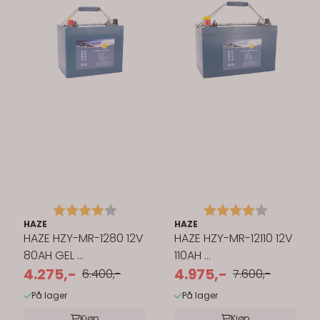
Karakter:
4.0 av 5 mulige
Karakter:
4.0 av 5 
HAZE
HAZE
HAZE HZY-MR-1280 12V
HAZE HZY-MR-12110 12V
80AH GEL ...
110AH ...
4.275,-
4.975,-
6.400,-
7.600,-
På lager
På lager
Kjøp
Kjøp