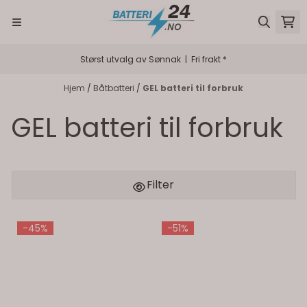
Hopp til innhold
Størst utvalg av Sønnak | Fri frakt *
Hjem
/
Båtbatteri
/
GEL batteri til forbruk
GEL batteri til forbruk
Filter
-45%
-51%