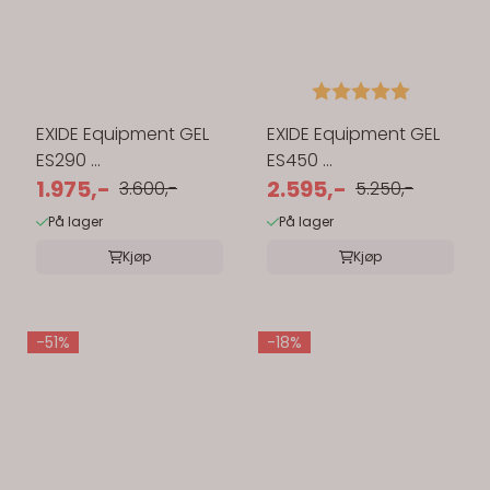
Karakter:
5.0 av 5 
EXIDE Equipment GEL
EXIDE Equipment GEL
ES290 ...
ES450 ...
1.975,-
2.595,-
3.600,-
5.250,-
På lager
På lager
Kjøp
Kjøp
-51%
-18%