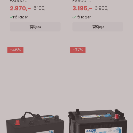
ES650 ...
ES900. ...
2.970,-
3.195,-
6.100,-
3.900,-
På lager
På lager
Kjøp
Kjøp
-46%
-37%