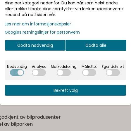
vensjonell drivlinje
.
dine per kategori nedenfor. Du kan når som helst endre
eller trekke tilbake dine samtykker via lenken «personvern»
nederst på nettsiden vår.
Les mer om informasjonskapsler
Googles retningslinjer for personvern
Godta nødvendig
Godta alle
tteri
Nødvendig
Analyse
Markedsføring
Målrettet
Egendefinert
terier
Bekreft valg
-Stop-system og andre drivstoffbesparende funskjoner
 godkjent av bilprodusenter
el av bilparken