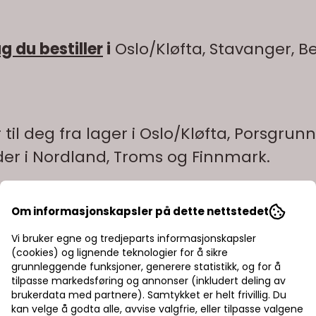
du bestiller
i
Oslo/Kløfta, Stavanger, B
 til deg fra lager i Oslo/Kløfta, Porsgru
nder i Nordland, Troms og Finnmark.
Om informasjonskapsler på dette nettstedet
Vi bruker egne og tredjeparts informasjonskapsler
, og har spilt en stadig mer avgjørende rolle for bilp
(cookies) og lignende teknologier for å sikre
il ettermarkedet, med Carbon Boost 2.0.
grunnleggende funksjoner, generere statistikk, og for å
tilpasse markedsføring og annonser (inkludert deling av
retøy, med og uten Start-Stop-systemer, som har høye
brukerdata med partnere). Samtykket er helt frivillig. Du
overlegen energigjenvinning og eksepsjonell dynamisk la
kan velge å godta alle, avvise valgfrie, eller tilpasse valgene