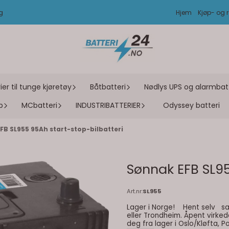
ag
Hjem
Kjøp- og r
ier til tunge kjøretøy
Båtbatteri
Nødlys UPS og alarmbatt
p
MCbatteri
INDUSTRIBATTERIER
Odyssey batteri
FB SL955 95Ah start-stop-bilbatteri
Sønnak EFB SL95
Art.nr:
SL955
Lager i Norge! Hent selv samme dag du bestiller i Oslo/Kløfta, Stavanger, Bergen
eller Trondheim. Åpent virkedager kl. 08-16.00. Fri fra
deg fra lager i Oslo/Kløfta, 