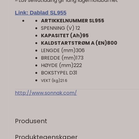
›› Lav selvutlading gir lang lagerholdbarhet
Link: Dablad SL955
ARTIKKELNUMMER SL955
SPENNING (V) 12
KAPASITET (Ah)95
KALDSTARTSTRØM A (EN)800
LENGDE (mm)306
BREDDE (mm)173
HØYDE (mm)222
BOKSTYPEL D31
VEKT (kg)21.6
http://www.sonnak.com/
Produsent
Produktegenskaper