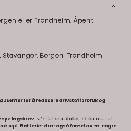
ergen eller Trondheim. Åpent
nn, Stavanger, Bergen, Trondheim
rodusenter for å redusere drivstofforbruk og
 syklingskrav.
Når det er installert i biler med et
deaksept.
Batteriet drar også fordel av en lengre