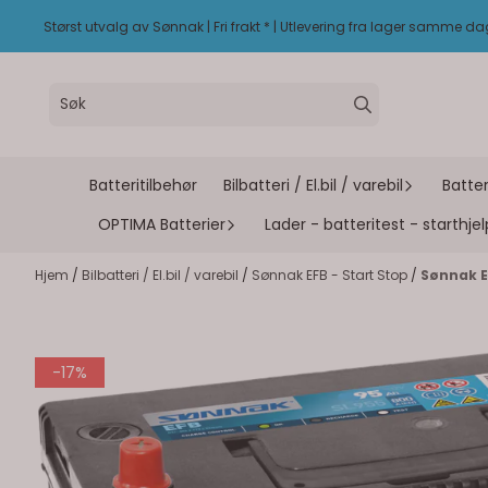
Hopp til innhold
Størst utvalg av Sønnak | Fri frakt * | Utlevering fra lager samme d
Batteritilbehør
Bilbatteri / El.bil / varebil
Batter
OPTIMA Batterier
Lader - batteritest - starthjel
Hjem
/
Bilbatteri / El.bil / varebil
/
Sønnak EFB - Start Stop
/
Sønnak E
-17%