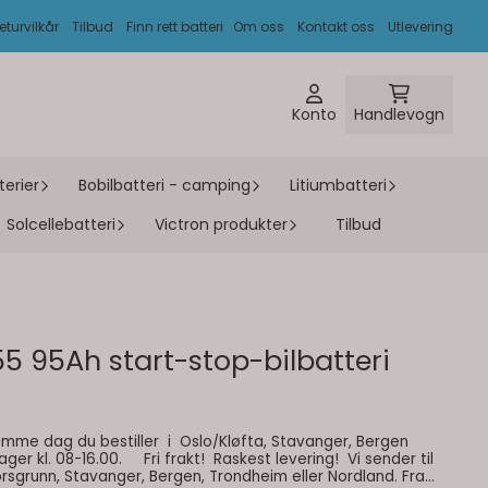
eturvilkår
Tilbud
Finn rett batteri
Om oss
Kontakt oss
Utlevering
Konto
Handlevogn
erier
Bobilbatteri - camping
Litiumbatteri
Solcellebatteri
Victron produkter
Tilbud
5 95Ah start-stop-bilbatteri
kt! Raskest levering! Vi sender til
Porsgrunn, Stavanger, Bergen, Trondheim eller Nordland. Fra