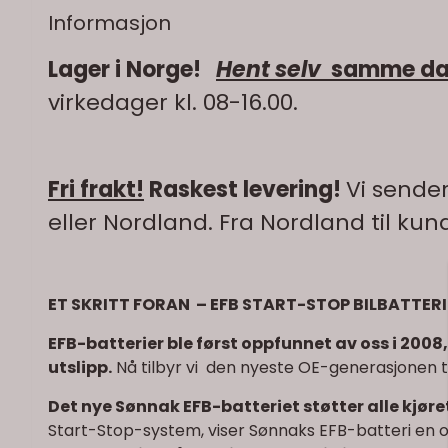
Informasjon
Lager i Norge!
Hent selv
samme dag 
virkedager kl. 08-16.00.
Fri frakt!
Raskest levering!
Vi sender
eller Nordland. Fra Nordland til ku
ET SKRITT FORAN – EFB START-STOP BILBATTERI
EFB-batterier ble først oppfunnet av oss i 2008
utslipp.
Nå tilbyr vi den nyeste OE-generasjonen t
Det nye Sønnak EFB-batteriet støtter alle kjø
Start-Stop-system, viser Sønnaks EFB-batteri en 